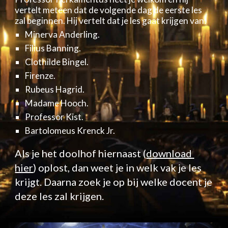
vertelt meteen dat de volgende dag de eerste les 
zal beginnen. Hij vertelt dat je les gaat krijgen van:
Minerva Anderling.
Filius Banning.
Clothilde Bingel.
Firenze.
Rubeus Hagrid.
Madame Hooch.
Professor Kist.
Bartolomeus Krenck Jr. 
Als je het doolhof hiernaast (
download 
hier
) oplost, dan weet je in welk vak je les 
krijgt. Daarna zoek je op bij welke docent je 
deze les zal krijgen.